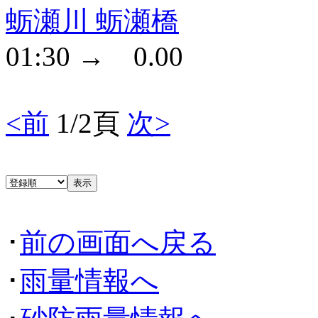
蛎瀬川 蛎瀬橋
01:30 → 0.00
<前
1/2頁
次>
･
前の画面へ戻る
･
雨量情報へ