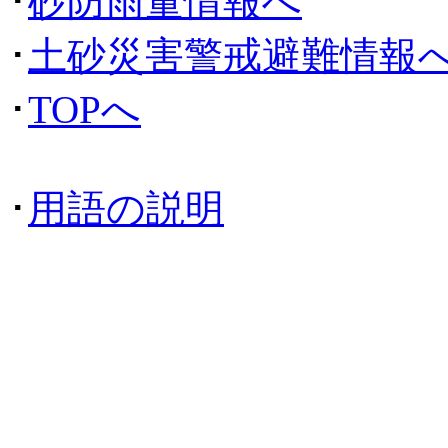
･
砂防雨量情報へ
･
土砂災害警戒避難情報
･
TOPへ
･
用語の説明