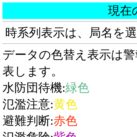
現在
時系列表示は、局名を
データの色替え表示は警
表します。
水防団待機:
緑色
氾濫注意:
黄色
避難判断:
赤色