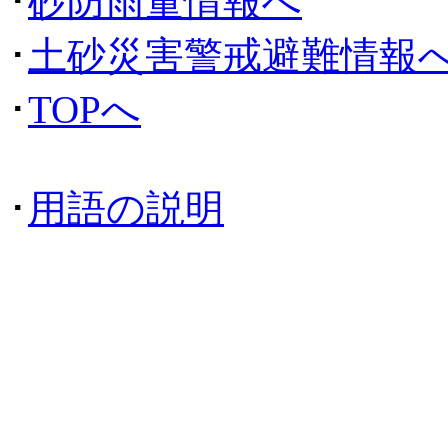
･
砂防雨量情報へ
･
土砂災害警戒避難情報
･
TOPへ
･
用語の説明