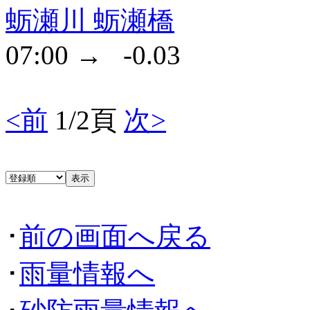
蛎瀬川 蛎瀬橋
07:00 → -0.03
<前
1/2頁
次>
･
前の画面へ戻る
･
雨量情報へ