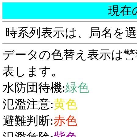
現在
時系列表示は、局名を
データの色替え表示は警
表します。
水防団待機:
緑色
氾濫注意:
黄色
避難判断:
赤色