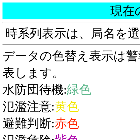
現在
時系列表示は、局名を
データの色替え表示は警
表します。
水防団待機:
緑色
氾濫注意:
黄色
避難判断:
赤色