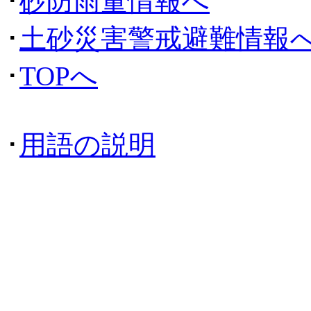
･
砂防雨量情報へ
･
土砂災害警戒避難情報
･
TOPへ
･
用語の説明