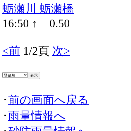
蛎瀬川 蛎瀬橋
16:50 ↑ 0.50
<前
1/2頁
次>
･
前の画面へ戻る
･
雨量情報へ