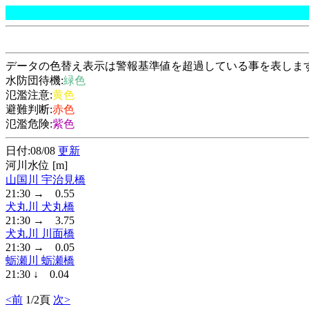
データの色替え表示は警報基準値を超過している事を表しま
水防団待機:
緑色
氾濫注意:
黄色
避難判断:
赤色
氾濫危険:
紫色
日付:08/08
更新
河川水位 [m]
山国川 宇治見橋
21:30 → 0.55
犬丸川 犬丸橋
21:30 → 3.75
犬丸川 川面橋
21:30 → 0.05
蛎瀬川 蛎瀬橋
21:30 ↓ 0.04
<前
1/2頁
次>