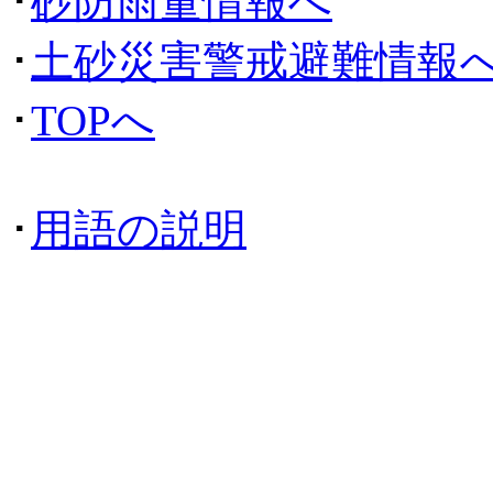
･
砂防雨量情報へ
･
土砂災害警戒避難情報
･
TOPへ
･
用語の説明