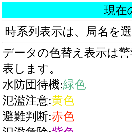
現在
時系列表示は、局名を
データの色替え表示は警
表します。
水防団待機:
緑色
氾濫注意:
黄色
避難判断:
赤色