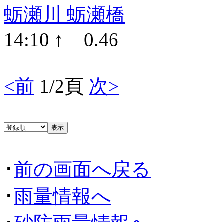
蛎瀬川 蛎瀬橋
14:10 ↑ 0.46
<前
1/2頁
次>
･
前の画面へ戻る
･
雨量情報へ