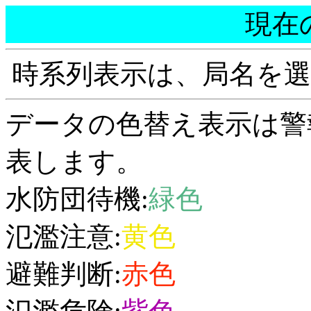
現在
時系列表示は、局名を
データの色替え表示は警
表します。
水防団待機:
緑色
氾濫注意:
黄色
避難判断:
赤色