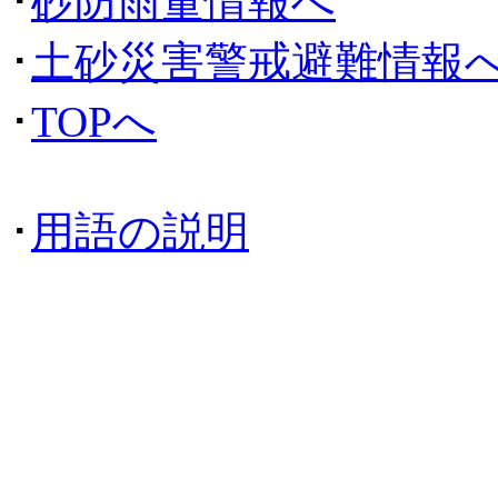
･
砂防雨量情報へ
･
土砂災害警戒避難情報
･
TOPへ
･
用語の説明