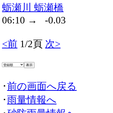
蛎瀬川 蛎瀬橋
06:10 → -0.03
<前
1/2頁
次>
･
前の画面へ戻る
･
雨量情報へ