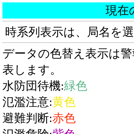
現在
時系列表示は、局名を
データの色替え表示は警
表します。
水防団待機:
緑色
氾濫注意:
黄色
避難判断:
赤色