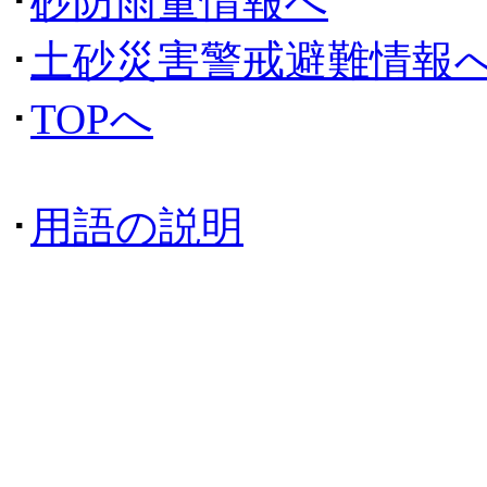
･
砂防雨量情報へ
･
土砂災害警戒避難情報
･
TOPへ
･
用語の説明