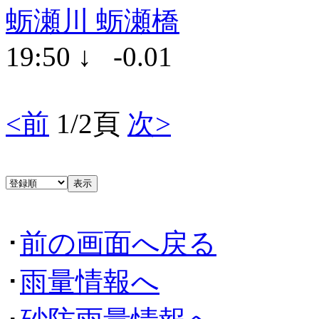
蛎瀬川 蛎瀬橋
19:50 ↓ -0.01
<前
1/2頁
次>
･
前の画面へ戻る
･
雨量情報へ