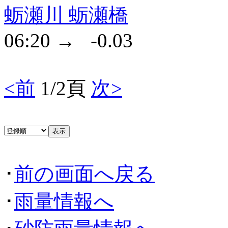
蛎瀬川 蛎瀬橋
06:20 → -0.03
<前
1/2頁
次>
･
前の画面へ戻る
･
雨量情報へ