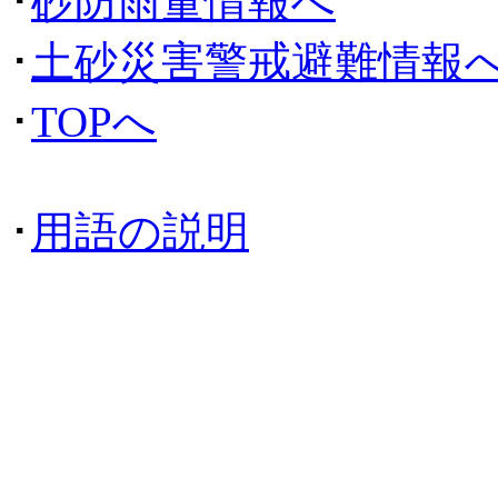
･
砂防雨量情報へ
･
土砂災害警戒避難情報
･
TOPへ
･
用語の説明