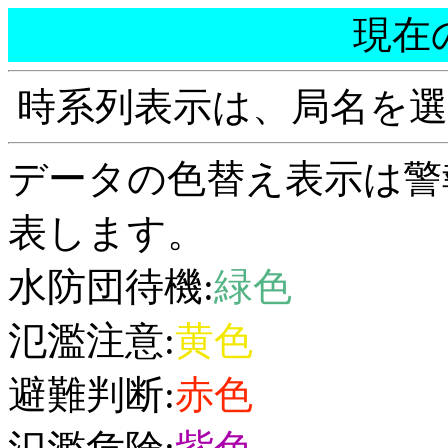
現在
時系列表示は、局名を
データの色替え表示は警
表します。
水防団待機:
緑色
氾濫注意:
黄色
避難判断:
赤色