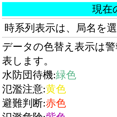
現在
時系列表示は、局名を
データの色替え表示は警
表します。
水防団待機:
緑色
氾濫注意:
黄色
避難判断:
赤色