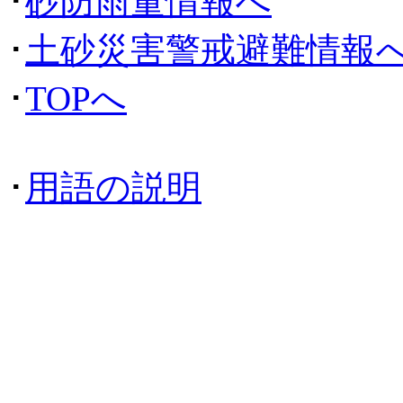
･
砂防雨量情報へ
･
土砂災害警戒避難情報
･
TOPへ
･
用語の説明