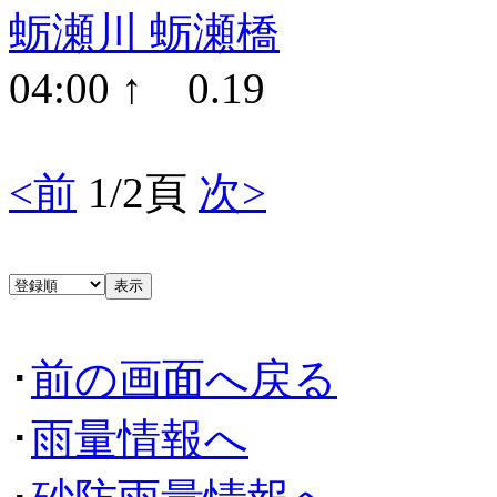
蛎瀬川 蛎瀬橋
04:00 ↑ 0.19
<前
1/2頁
次>
･
前の画面へ戻る
･
雨量情報へ