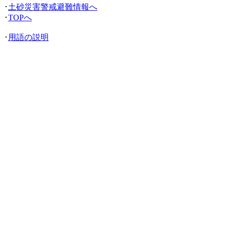
･
土砂災害警戒避難情報へ
･
TOPへ
･
用語の説明