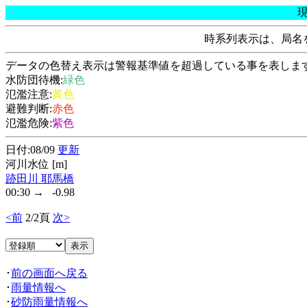
時系列表示は、局名
データの色替え表示は警報基準値を超過している事を表しま
水防団待機:
緑色
氾濫注意:
黄色
避難判断:
赤色
氾濫危険:
紫色
日付:08/09
更新
河川水位 [m]
跡田川 耶馬橋
00:30 → -0.98
<前
2/2頁
次>
･
前の画面へ戻る
･
雨量情報へ
･
砂防雨量情報へ