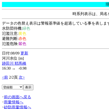
時系列表示は、局名
データの色替え表示は警報基準値を超過している事を表しま
水防団待機:
緑色
氾濫注意:
黄色
避難判断:
赤色
氾濫危険:
紫色
日付:08/09
更新
河川水位 [m]
跡田川 耶馬橋
16:30 → -0.98
<前
2/2頁
次>
･
前の画面へ戻る
･
雨量情報へ
･
砂防雨量情報へ