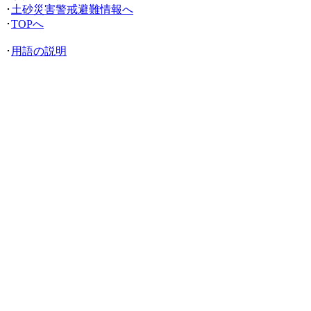
･
土砂災害警戒避難情報へ
･
TOPへ
･
用語の説明