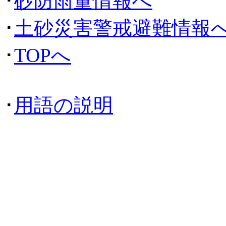
･
砂防雨量情報へ
･
土砂災害警戒避難情報
･
TOPへ
･
用語の説明