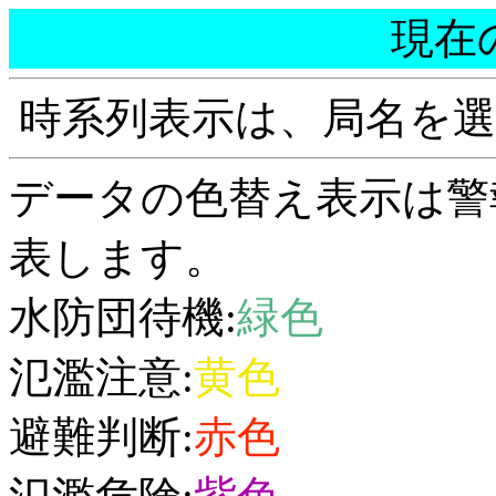
現在
時系列表示は、局名を
データの色替え表示は警
表します。
水防団待機:
緑色
氾濫注意:
黄色
避難判断:
赤色