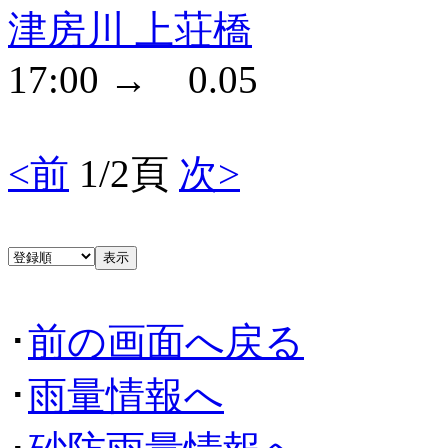
津房川 上荘橋
17:00 → 0.05
<前
1/2頁
次>
･
前の画面へ戻る
･
雨量情報へ