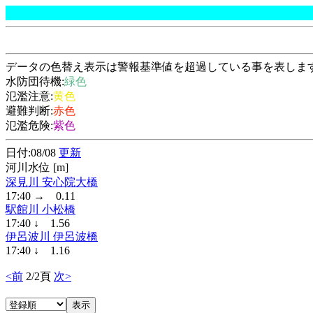
データの色替え表示は警報基準値を超過している事を表しま
水防団待機:
緑色
氾濫注意:
黄色
避難判断:
赤色
氾濫危険:
紫色
日付:08/08
更新
河川水位 [m]
深見川 安心院大橋
17:40 → 0.11
駅館川 小松橋
17:40 ↓ 1.56
伊呂波川 伊呂波橋
17:40 ↓ 1.16
<前
2/2頁
次>