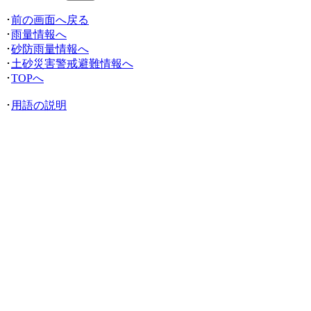
･
前の画面へ戻る
･
雨量情報へ
･
砂防雨量情報へ
･
土砂災害警戒避難情報へ
･
TOPへ
･
用語の説明