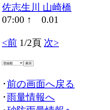
佐志生川 山崎橋
07:00 ↑ 0.01
<前
1/2頁
次>
･
前の画面へ戻る
･
雨量情報へ