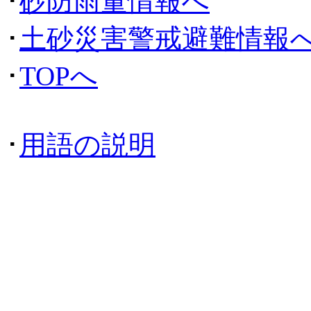
･
砂防雨量情報へ
･
土砂災害警戒避難情報
･
TOPへ
･
用語の説明