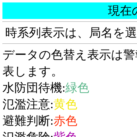
現在
時系列表示は、局名を
データの色替え表示は警
表します。
水防団待機:
緑色
氾濫注意:
黄色
避難判断:
赤色