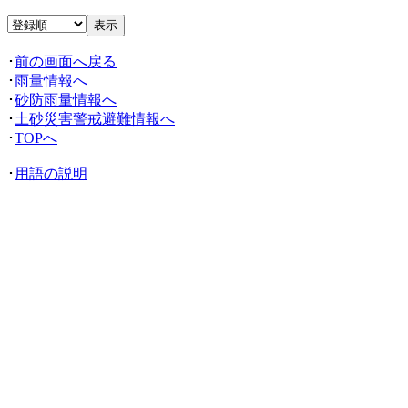
･
前の画面へ戻る
･
雨量情報へ
･
砂防雨量情報へ
･
土砂災害警戒避難情報へ
･
TOPへ
･
用語の説明