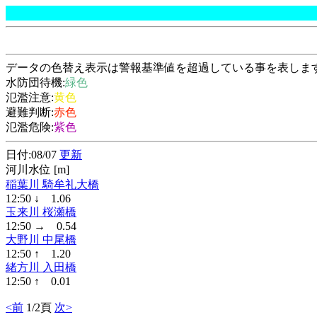
データの色替え表示は警報基準値を超過している事を表しま
水防団待機:
緑色
氾濫注意:
黄色
避難判断:
赤色
氾濫危険:
紫色
日付:08/07
更新
河川水位 [m]
稲葉川 騎牟礼大橋
12:50 ↓ 1.06
玉来川 桜瀬橋
12:50 → 0.54
大野川 中尾橋
12:50 ↑ 1.20
緒方川 入田橋
12:50 ↑ 0.01
<前
1/2頁
次>