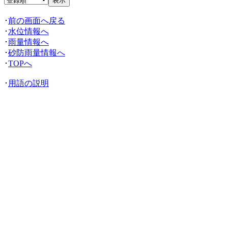
･
前の画面へ戻る
･
水位情報へ
･
雨量情報へ
･
砂防雨量情報へ
･
TOPへ
･
用語の説明