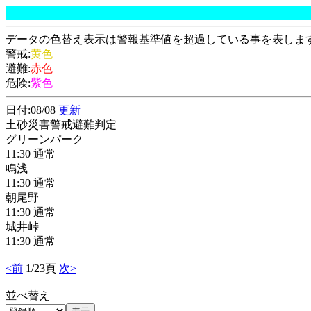
データの色替え表示は警報基準値を超過している事を表しま
警戒:
黄色
避難:
赤色
危険:
紫色
日付:08/08
更新
土砂災害警戒避難判定
グリーンパーク
11:30 通常
鳴浅
11:30 通常
朝尾野
11:30 通常
城井峠
11:30 通常
<前
1/23頁
次>
並べ替え