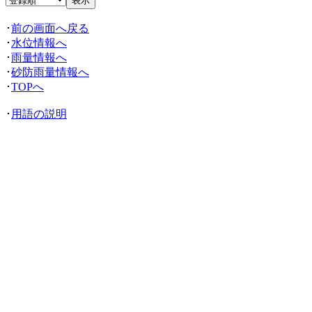
･
前の画面へ戻る
･
水位情報へ
･
雨量情報へ
･
砂防雨量情報へ
･
TOPへ
･
用語の説明