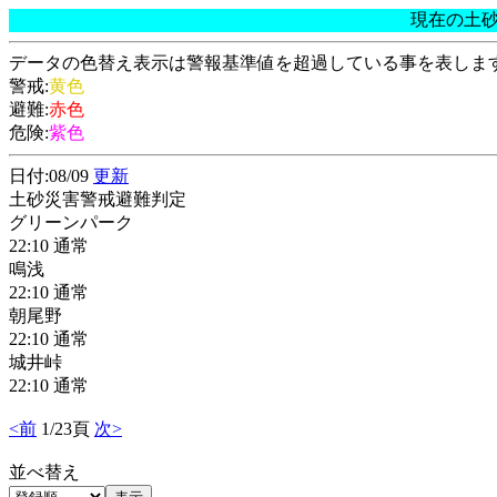
現在の土
データの色替え表示は警報基準値を超過している事を表しま
警戒:
黄色
避難:
赤色
危険:
紫色
日付:08/09
更新
土砂災害警戒避難判定
グリーンパーク
22:10 通常
鳴浅
22:10 通常
朝尾野
22:10 通常
城井峠
22:10 通常
<前
1/23頁
次>
並べ替え