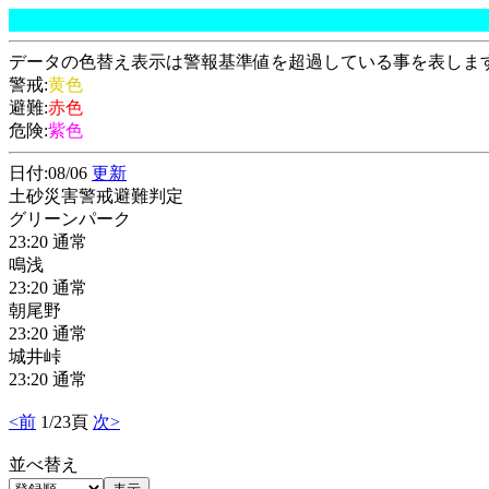
データの色替え表示は警報基準値を超過している事を表しま
警戒:
黄色
避難:
赤色
危険:
紫色
日付:08/06
更新
土砂災害警戒避難判定
グリーンパーク
23:20 通常
鳴浅
23:20 通常
朝尾野
23:20 通常
城井峠
23:20 通常
<前
1/23頁
次>
並べ替え