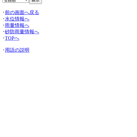
･
前の画面へ戻る
･
水位情報へ
･
雨量情報へ
･
砂防雨量情報へ
･
TOPへ
･
用語の説明