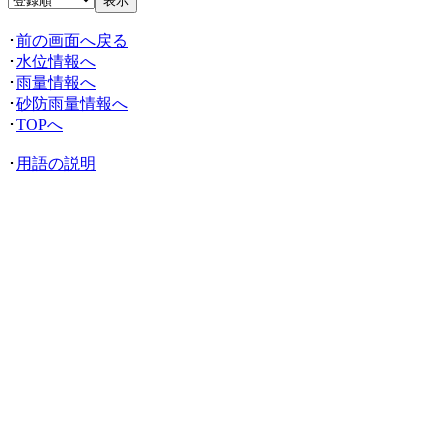
･
前の画面へ戻る
･
水位情報へ
･
雨量情報へ
･
砂防雨量情報へ
･
TOPへ
･
用語の説明