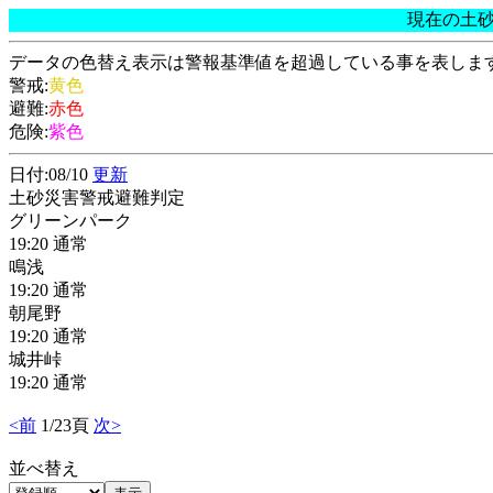
現在の土
データの色替え表示は警報基準値を超過している事を表しま
警戒:
黄色
避難:
赤色
危険:
紫色
日付:08/10
更新
土砂災害警戒避難判定
グリーンパーク
19:20 通常
鳴浅
19:20 通常
朝尾野
19:20 通常
城井峠
19:20 通常
<前
1/23頁
次>
並べ替え