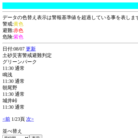
データの色替え表示は警報基準値を超過している事を表しま
警戒:
黄色
避難:
赤色
危険:
紫色
日付:08/07
更新
土砂災害警戒避難判定
グリーンパーク
11:30 通常
鳴浅
11:30 通常
朝尾野
11:30 通常
城井峠
11:30 通常
<前
1/23頁
次>
並べ替え