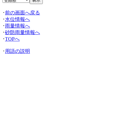
･
前の画面へ戻る
･
水位情報へ
･
雨量情報へ
･
砂防雨量情報へ
･
TOPへ
･
用語の説明