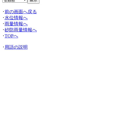
･
前の画面へ戻る
･
水位情報へ
･
雨量情報へ
･
砂防雨量情報へ
･
TOPへ
･
用語の説明