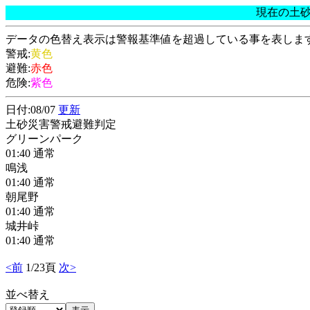
現在の土
データの色替え表示は警報基準値を超過している事を表しま
警戒:
黄色
避難:
赤色
危険:
紫色
日付:08/07
更新
土砂災害警戒避難判定
グリーンパーク
01:40 通常
鳴浅
01:40 通常
朝尾野
01:40 通常
城井峠
01:40 通常
<前
1/23頁
次>
並べ替え