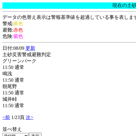
現在の土
データの色替え表示は警報基準値を超過している事を表しま
警戒:
黄色
避難:
赤色
危険:
紫色
日付:08/09
更新
土砂災害警戒避難判定
グリーンパーク
11:50 通常
鳴浅
11:50 通常
朝尾野
11:50 通常
城井峠
11:50 通常
<前
1/23頁
次>
並べ替え