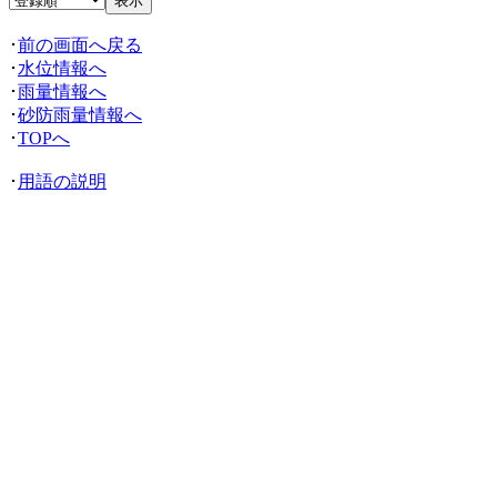
･
前の画面へ戻る
･
水位情報へ
･
雨量情報へ
･
砂防雨量情報へ
･
TOPへ
･
用語の説明