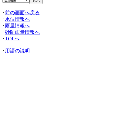
･
前の画面へ戻る
･
水位情報へ
･
雨量情報へ
･
砂防雨量情報へ
･
TOPへ
･
用語の説明