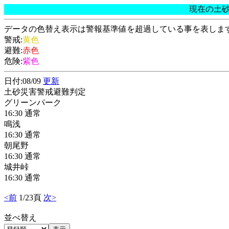
現在の土
データの色替え表示は警報基準値を超過している事を表しま
警戒:
黄色
避難:
赤色
危険:
紫色
日付:08/09
更新
土砂災害警戒避難判定
グリーンパーク
16:30 通常
鳴浅
16:30 通常
朝尾野
16:30 通常
城井峠
16:30 通常
<前
1/23頁
次>
並べ替え