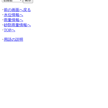
･
前の画面へ戻る
･
水位情報へ
･
雨量情報へ
･
砂防雨量情報へ
･
TOPへ
･
用語の説明