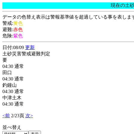
現在の土
データの色替え表示は警報基準値を超過している事を表しま
警戒:
黄色
避難:
赤色
危険:
紫色
日付:08/09
更新
土砂災害警戒避難判定
要
04:30 通常
田口
04:30 通常
釣鐘山
04:30 通常
中津土木
04:30 通常
<前
2/23頁
次>
並べ替え