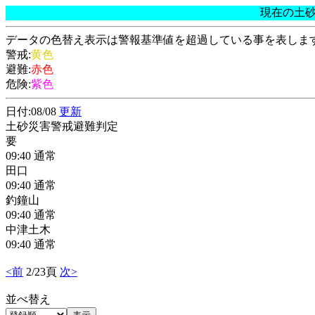
現在の土
データの色替え表示は警報基準値を超過している事を表しま
警戒:
黄色
避難:
赤色
危険:
紫色
日付:08/08
更新
土砂災害警戒避難判定
要
09:40 通常
田口
09:40 通常
釣鐘山
09:40 通常
中津土木
09:40 通常
<前
2/23頁
次>
並べ替え