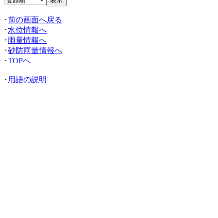
･
前の画面へ戻る
･
水位情報へ
･
雨量情報へ
･
砂防雨量情報へ
･
TOPへ
･
用語の説明