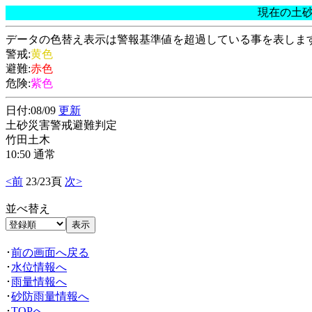
現在の土
データの色替え表示は警報基準値を超過している事を表しま
警戒:
黄色
避難:
赤色
危険:
紫色
日付:08/09
更新
土砂災害警戒避難判定
竹田土木
10:50 通常
<前
23/23頁
次>
並べ替え
･
前の画面へ戻る
･
水位情報へ
･
雨量情報へ
･
砂防雨量情報へ
･
TOPへ