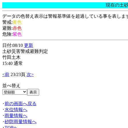
現在の土
データの色替え表示は警報基準値を超過している事を表しま
警戒:
黄色
避難:
赤色
危険:
紫色
日付:08/10
更新
土砂災害警戒避難判定
竹田土木
15:40 通常
<前
23/23頁
次>
並べ替え
･
前の画面へ戻る
･
水位情報へ
･
雨量情報へ
･
砂防雨量情報へ
･
TOPへ