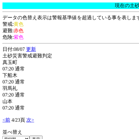
現在の土
データの色替え表示は警報基準値を超過している事を表しま
警戒:
黄色
避難:
赤色
危険:
紫色
日付:08/07
更新
土砂災害警戒避難判定
真玉町
07:20 通常
下船木
07:20 通常
羽馬礼
07:20 通常
山本
07:20 通常
<前
4/23頁
次>
並べ替え