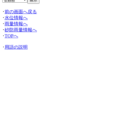
･
前の画面へ戻る
･
水位情報へ
･
雨量情報へ
･
砂防雨量情報へ
･
TOPへ
･
用語の説明