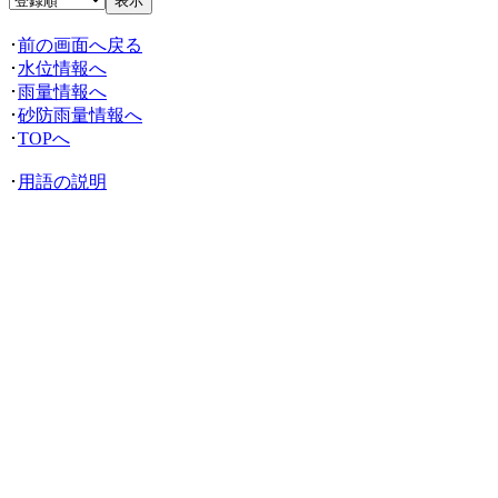
･
前の画面へ戻る
･
水位情報へ
･
雨量情報へ
･
砂防雨量情報へ
･
TOPへ
･
用語の説明