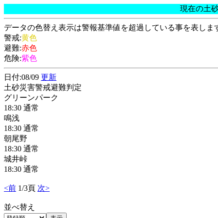
現在の土
データの色替え表示は警報基準値を超過している事を表しま
警戒:
黄色
避難:
赤色
危険:
紫色
日付:08/09
更新
土砂災害警戒避難判定
グリーンパーク
18:30 通常
鳴浅
18:30 通常
朝尾野
18:30 通常
城井峠
18:30 通常
<前
1/3頁
次>
並べ替え