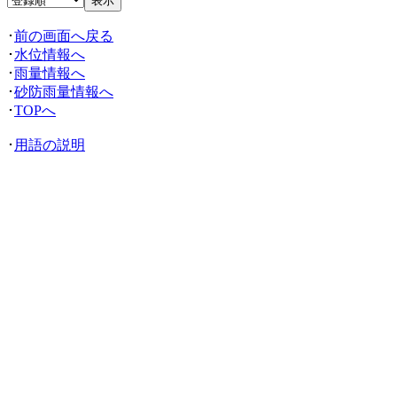
･
前の画面へ戻る
･
水位情報へ
･
雨量情報へ
･
砂防雨量情報へ
･
TOPへ
･
用語の説明