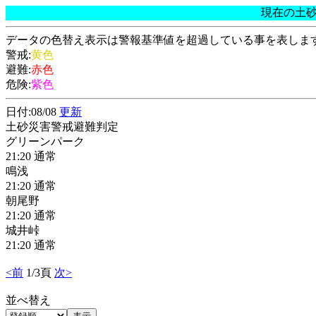
現在の土
データの色替え表示は警報基準値を超過している事を表しま
警戒:
黄色
避難:
赤色
危険:
紫色
日付:08/08
更新
土砂災害警戒避難判定
グリーンパーク
21:20 通常
鳴浅
21:20 通常
朝尾野
21:20 通常
城井峠
21:20 通常
<前
1/3頁
次>
並べ替え