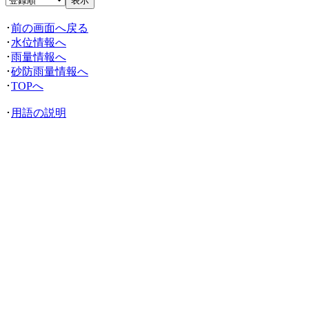
･
前の画面へ戻る
･
水位情報へ
･
雨量情報へ
･
砂防雨量情報へ
･
TOPへ
･
用語の説明