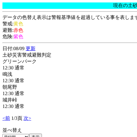
現在の土
データの色替え表示は警報基準値を超過している事を表しま
警戒:
黄色
避難:
赤色
危険:
紫色
日付:08/09
更新
土砂災害警戒避難判定
グリーンパーク
12:30 通常
鳴浅
12:30 通常
朝尾野
12:30 通常
城井峠
12:30 通常
<前
1/3頁
次>
並べ替え