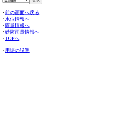
･
前の画面へ戻る
･
水位情報へ
･
雨量情報へ
･
砂防雨量情報へ
･
TOPへ
･
用語の説明