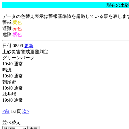
現在の土
データの色替え表示は警報基準値を超過している事を表しま
警戒:
黄色
避難:
赤色
危険:
紫色
日付:08/09
更新
土砂災害警戒避難判定
グリーンパーク
19:40 通常
鳴浅
19:40 通常
朝尾野
19:40 通常
城井峠
19:40 通常
<前
1/3頁
次>
並べ替え