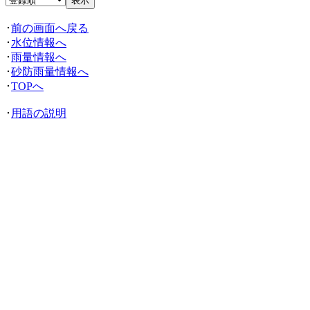
･
前の画面へ戻る
･
水位情報へ
･
雨量情報へ
･
砂防雨量情報へ
･
TOPへ
･
用語の説明