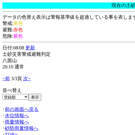
現在の土
データの色替え表示は警報基準値を超過している事を表しま
警戒:
黄色
避難:
赤色
危険:
紫色
日付:08/08
更新
土砂災害警戒避難判定
八面山
20:10 通常
<前
3/3頁
次>
並べ替え
･
前の画面へ戻る
･
水位情報へ
･
雨量情報へ
･
砂防雨量情報へ
･
TOPへ