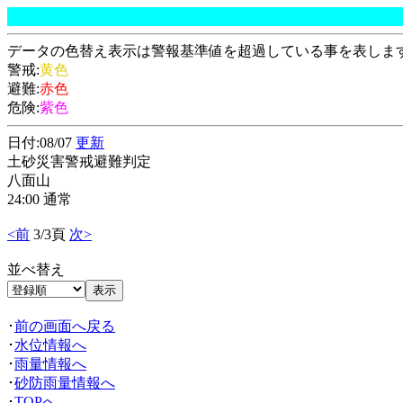
データの色替え表示は警報基準値を超過している事を表しま
警戒:
黄色
避難:
赤色
危険:
紫色
日付:08/07
更新
土砂災害警戒避難判定
八面山
24:00 通常
<前
3/3頁
次>
並べ替え
･
前の画面へ戻る
･
水位情報へ
･
雨量情報へ
･
砂防雨量情報へ
･
TOPへ