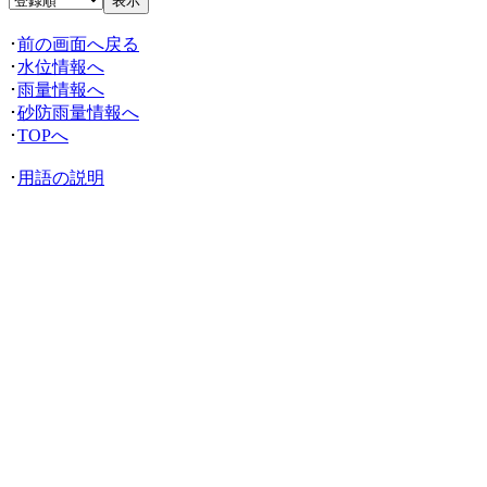
･
前の画面へ戻る
･
水位情報へ
･
雨量情報へ
･
砂防雨量情報へ
･
TOPへ
･
用語の説明