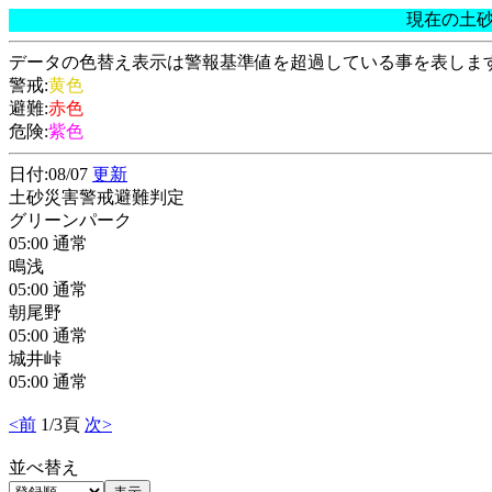
現在の土
データの色替え表示は警報基準値を超過している事を表しま
警戒:
黄色
避難:
赤色
危険:
紫色
日付:08/07
更新
土砂災害警戒避難判定
グリーンパーク
05:00 通常
鳴浅
05:00 通常
朝尾野
05:00 通常
城井峠
05:00 通常
<前
1/3頁
次>
並べ替え