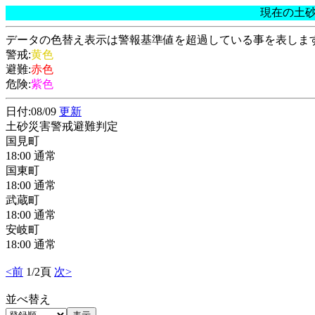
現在の土
データの色替え表示は警報基準値を超過している事を表しま
警戒:
黄色
避難:
赤色
危険:
紫色
日付:08/09
更新
土砂災害警戒避難判定
国見町
18:00 通常
国東町
18:00 通常
武蔵町
18:00 通常
安岐町
18:00 通常
<前
1/2頁
次>
並べ替え