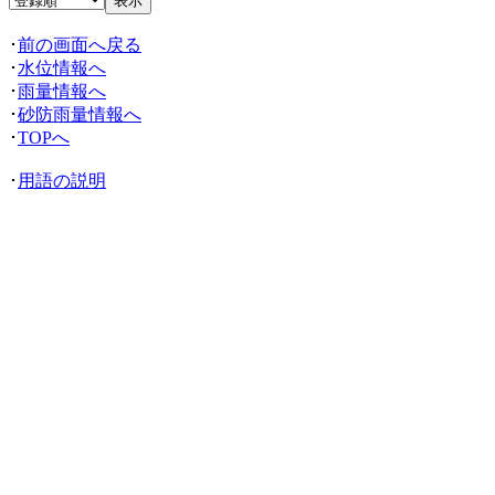
･
前の画面へ戻る
･
水位情報へ
･
雨量情報へ
･
砂防雨量情報へ
･
TOPへ
･
用語の説明