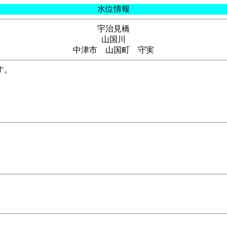
水位情報
宇治見橋
山国川
中津市 山国町 守実
す。