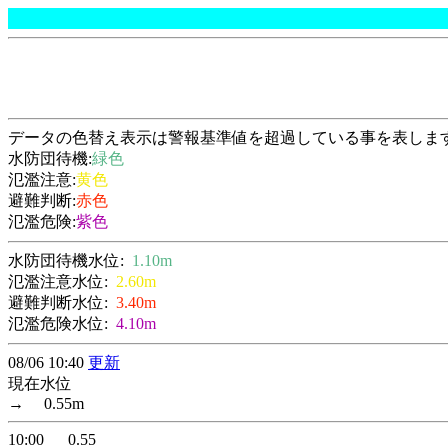
データの色替え表示は警報基準値を超過している事を表しま
水防団待機:
緑色
氾濫注意:
黄色
避難判断:
赤色
氾濫危険:
紫色
水防団待機水位:
1.10m
氾濫注意水位:
2.60m
避難判断水位:
3.40m
氾濫危険水位:
4.10m
08/06 10:40
更新
現在水位
→ 0.55m
10:00 0.55