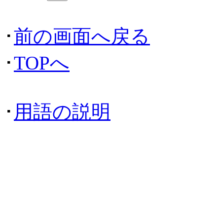
･
前の画面へ戻る
･
TOPへ
･
用語の説明