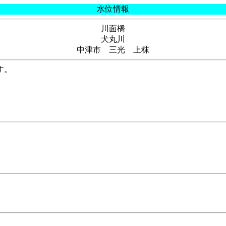
水位情報
川面橋
犬丸川
中津市 三光 上秣
す。