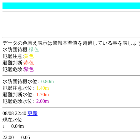
データの色替え表示は警報基準値を超過している事を表しま
水防団待機:
緑色
氾濫注意:
黄色
避難判断:
赤色
氾濫危険:
紫色
水防団待機水位:
0.80m
氾濫注意水位:
1.40m
避難判断水位:
1.70m
氾濫危険水位:
2.00m
08/08 22:40
更新
現在水位
↓ 0.04m
22:00 0.05