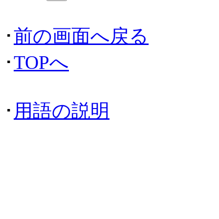
･
前の画面へ戻る
･
TOPへ
･
用語の説明