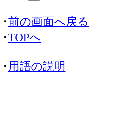
･
前の画面へ戻る
･
TOPへ
･
用語の説明