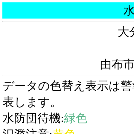
大
由布
データの色替え表示は警
表します。
水防団待機:
緑色