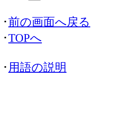
･
前の画面へ戻る
･
TOPへ
･
用語の説明