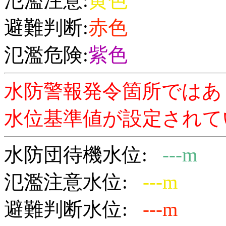
氾濫注意:
黄色
避難判断:
赤色
氾濫危険:
紫色
水防警報発令箇所ではあ
水位基準値が設定されて
水防団待機水位:
---m
氾濫注意水位:
---m
避難判断水位:
---m