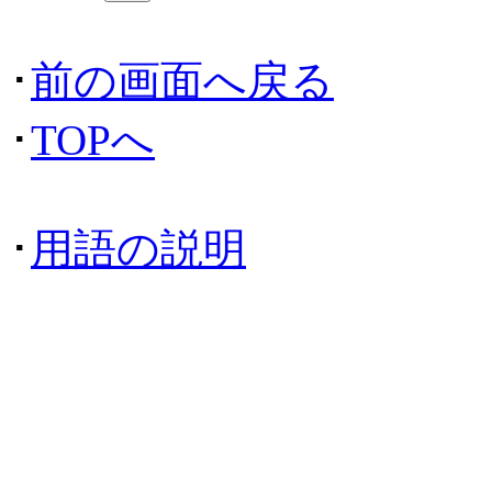
･
前の画面へ戻る
･
TOPへ
･
用語の説明