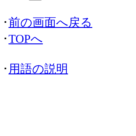
･
前の画面へ戻る
･
TOPへ
･
用語の説明