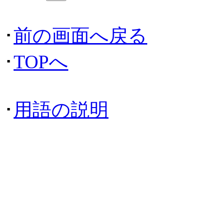
･
前の画面へ戻る
･
TOPへ
･
用語の説明