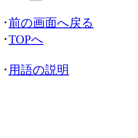
･
前の画面へ戻る
･
TOPへ
･
用語の説明