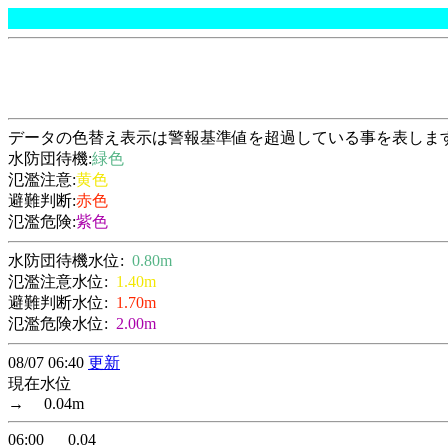
データの色替え表示は警報基準値を超過している事を表しま
水防団待機:
緑色
氾濫注意:
黄色
避難判断:
赤色
氾濫危険:
紫色
水防団待機水位:
0.80m
氾濫注意水位:
1.40m
避難判断水位:
1.70m
氾濫危険水位:
2.00m
08/07 06:40
更新
現在水位
→ 0.04m
06:00 0.04