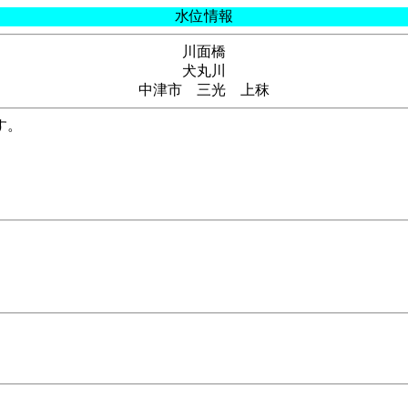
水位情報
川面橋
犬丸川
中津市 三光 上秣
す。