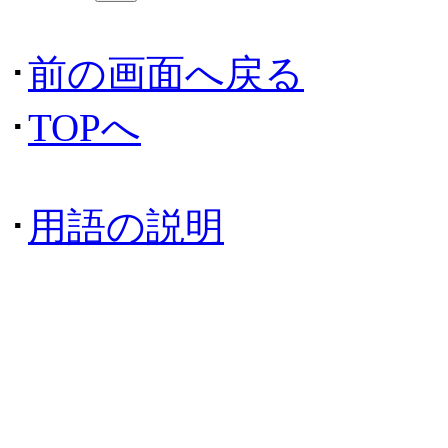
･
前の画面へ戻る
･
TOPへ
･
用語の説明